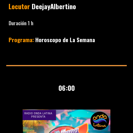
Locutor
DeejayAlbertino
Duración 1 h
Programa:
Horoscopo de La Semana
0
6
:00